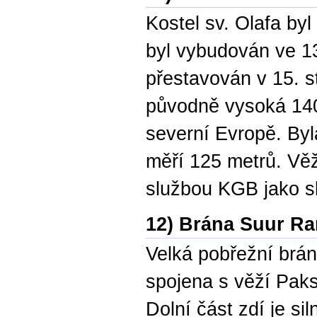
Kostel sv. Olafa byl
byl vybudován ve 13.
přestavován v 15. st
původně vysoká 140
severní Evropě. Byl
měří 125 metrů. Věž
službou KGB jako sk
12) Brána Suur R
Velká pobřežní brána
spojena s věží Paks
Dolní část zdí je si