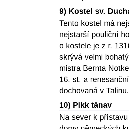
9) Kostel sv. Duch
Tento kostel má nej
nejstarší pouliční h
o kostele je z r. 1
skrývá velmi bohatý
mistra Bernta Notke
16. st. a renesanční
dochovaná v Talinu.
10) Pikk tänav
Na sever k přístavu
domy německých kupc