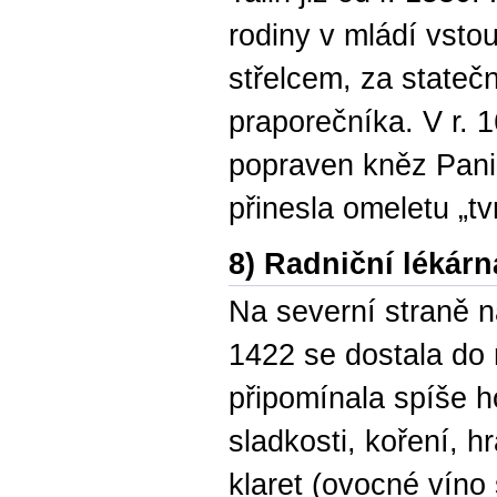
rodiny v mládí vsto
střelcem, za stateč
praporečníka. V r. 
popraven kněz Panic
přinesla omeletu „tv
8) Radniční lékárn
Na severní straně ná
1422 se dostala do 
připomínala spíše h
sladkosti, koření, h
klaret (ovocné víno