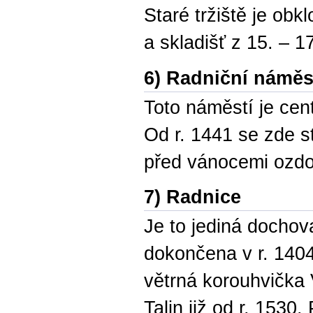
Staré tržiště je o
a skladišť z 15. – 17
6) Radniční náměs
Toto náměstí je cen
Od r. 1441 se zde s
před vánocemi ozdobi
7) Radnice
Je to jediná dochov
dokončena v r. 1404.
větrná korouhvička 
Talin již od r. 153