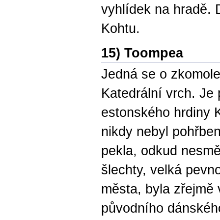
vyhlídek na hradě. D
Kohtu.
15) Toompea
Jedná se o zkomole
Katedrální vrch. J
estonského hrdiny 
nikdy nebyl pohřben
pekla, odkud nesměl
šlechty, velká pevn
města, byla zřejmě 
původního dánského