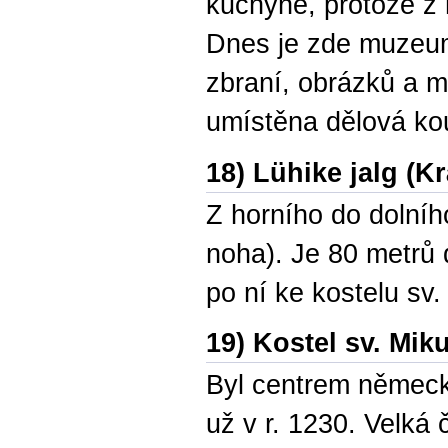
kuchyně, protože z 
Dnes je zde muzeum
zbraní, obrázků a mo
umístěna dělová kou
18) Lühike jalg (K
Z horního do dolníh
noha). Je 80 metrů 
po ní ke kostelu sv.
19) Kostel sv. Mik
Byl centrem německ
už v r. 1230. Velká 