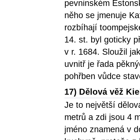
pevninském Estonsku
něho se jmenuje Kat
rozbíhají toompejské
14. st. byl goticky 
v r. 1684. Sloužil j
uvnitř je řada pěkn
pohřben vůdce stav
17) Dělová věž Ki
Je to největší dělo
metrů a zdi jsou 4 m
jméno znamená v d