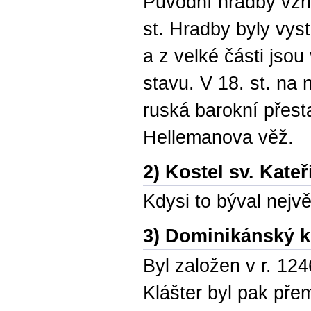
Původní hradby vznik
st. Hradby byly vys
a z velké části jso
stavu. V 18. st. na 
ruská barokní přest
Hellemanova věž.
2) Kostel sv. Kateř
Kdysi to býval nejvě
3) Dominikánský k
Byl založen v r. 12
Klášter byl pak přem