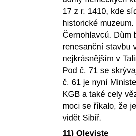
17 z r. 1410, kde sí
historické muzeum. 
Černohlavců. Dům by
renesanční stavbu v
nejkrásnějším v Tal
Pod č. 71 se skrývaj
č. 61 je nyní Ministe
KGB a také cely věz
moci se říkalo, že j
vidět Sibiř.
11) Oleviste