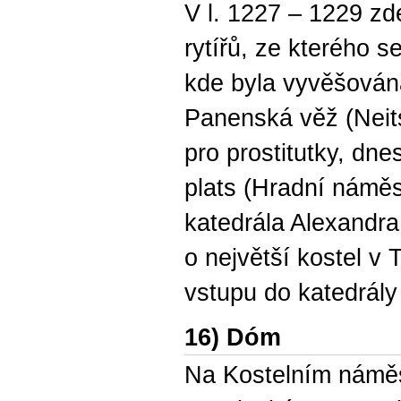
V l. 1227 – 1229 z
rytířů, ze kterého 
kde byla vyvěšován
Panenská věž (Neits
pro prostitutky, dn
plats (Hradní náměs
katedrála Alexandra
o největší kostel v 
vstupu do katedrály
16) Dóm
Na Kostelním náměst