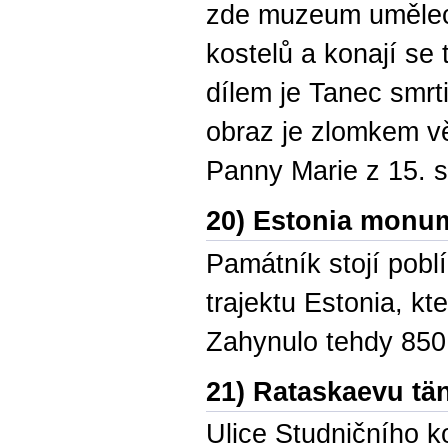
zde muzeum umělec
kostelů a konají se
dílem je Tanec smrt
obraz je zlomkem vět
Panny Marie z 15. st
20) Estonia monu
Památník stojí pobl
trajektu Estonia, k
Zahynulo tehdy 850 
21) Rataskaevu tä
Ulice Studničního kol