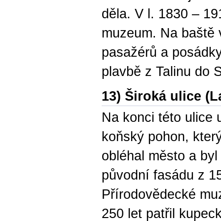
děla. V l. 1830 – 1
muzeum. Na baště v
pasažérů a posádky t
plavbě z Talinu do 
13) Široká ulice (L
Na konci této ulice
koňský pohon, který
obléhal město a byl
původní fasádu z 15.
Přírodovědecké mu
250 let patřil kupe