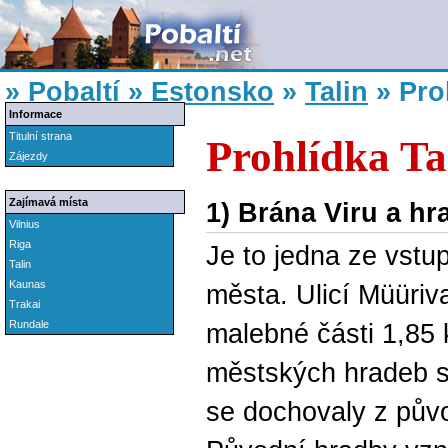
»
Pobaltí
»
Estonsko
»
Talin
»
Pro
Informace
Titulní strana
Prohlídka Ta
Zájezdy
Zajímavá místa
1) Brána Viru a hr
Vilnius
Riga
Je to jedna ze vstu
Talin
Kaunas
města. Ulicí Müüri
Trakai
malebné části 1,85
Rundale
městských hradeb s
se dochovaly z pův