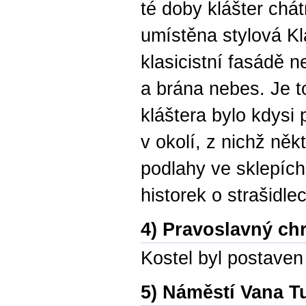
té doby klášter chát
umístěna stylová Kl
klasicistní fasádě 
a brána nebes. Je to
kláštera bylo kdysi
v okolí, z nichž něk
podlahy ve sklepíc
historek o strašidle
4) Pravoslavný ch
Kostel byl postaven 
5) Náměstí Vana T